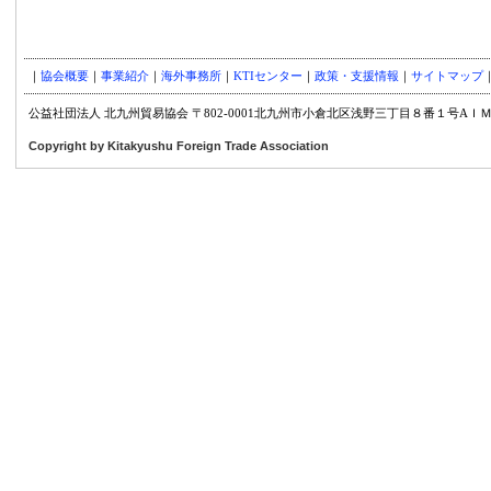
｜
協会概要
｜
事業紹介
｜
海外事務所
｜
KTIセンター
｜
政策・支援情報
｜
サイトマップ
公益社団法人 北九州貿易協会 〒802-0001北九州市小倉北区浅野三丁目８番１号AＩＭビル８階TE
Copyright by Kitakyushu Foreign Trade Association