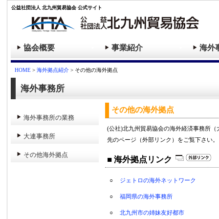
公益社団法人 北九州貿易協会 公式サイト
協会概要
事業紹介
海外
HOME
>
海外拠点紹介
> その他の海外拠点
海外事務所
その他の海外拠点
海外事務所の業務
(公社)北九州貿易協会の海外経済事務所
大連事務所
先のページ（外部リンク）をご覧下さい。
その他海外拠点
■ 海外拠点リンク
○
ジェトロの海外ネットワーク
○
福岡県の海外事務所
○
北九州市の姉妹友好都市