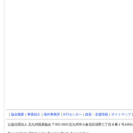
｜
協会概要
｜
事業紹介
｜
海外事務所
｜
KTIセンター
｜
政策・支援情報
｜
サイトマップ
公益社団法人 北九州貿易協会 〒802-0001北九州市小倉北区浅野三丁目８番１号AIMビル８階TE