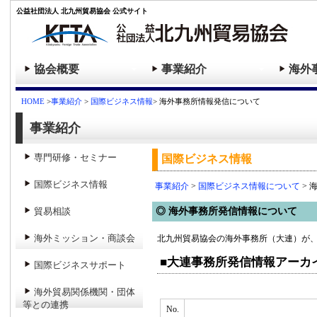
公益社団法人 北九州貿易協会 公式サイト
協会概要
事業紹介
海外
HOME
>
事業紹介
>
国際ビジネス情報
> 海外事務所情報発信について
事業紹介
専門研修・セミナー
国際ビジネス情報
国際ビジネス情報
事業紹介
>
国際ビジネス情報について
> 
貿易相談
◎ 海外事務所発信情報について
海外ミッション・商談会
北九州貿易協会の海外事務所（大連）が
■大連事務所発信情報アーカ
国際ビジネスサポート
海外貿易関係機関・団体
等との連携
No.